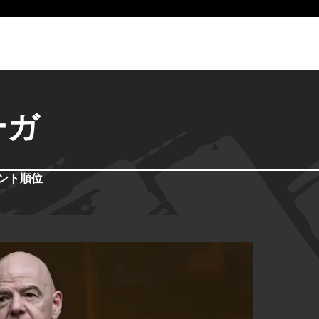
ーガ
ント
順位