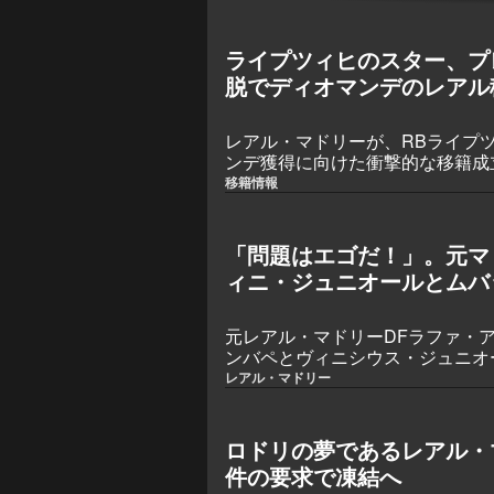
ライプツィヒのスター、プ
脱でディオマンデのレアル移
ロで決定へ
レアル・マドリーが、RBライプ
ンデ獲得に向けた衝撃的な移籍成
のコートジボワール代表は、クラ
移籍情報
に離れた。ディオマンデは木曜朝
トらに別れを告げる姿が確認され
を受けるためスペインへ向かった
「問題はエゴだ！」。元マ
ィニ・ジュニオールとムバ
直な見解を示す
元レアル・マドリーDFラファ・
ンバペとヴィニシウス・ジュニオ
「エゴ」が2人の連係を妨げてき
レアル・マドリー
は、新指揮官ジョゼ・モウリーニ
共存させることに期待を示した。
ロドリの夢であるレアル・
件の要求で凍結へ