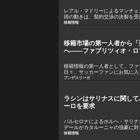
レアル・マドリーによるマンチェ
得の動きは、契約交渉の決裂を受
代表はラ・リーガ復帰に前向きだ
移籍情報
巡る大きな隔たりにより、この移
いる。
移籍市場の第一人者から「
へ――ファブリツィオ・ロ
らの魔法を解いたのか
移籍情報の第一人者として、ファ
日々、サッカーファンにお気に入
新ニュースやうわさを届けている。彼
ブンデスリーガ
的で、移籍に関する彼の言葉はま
れてきた。少なくとも、そう見え
ラシンはサリナスに関してバ
ーロを要求
バルセロナによるホルヘ・サリナ
デールがカタルーニャの強豪に対
との警告を発したことで、大きな
移籍情報
DFはバルセロナの重要なターゲ