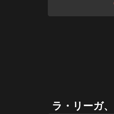
エル・サルディネロの首脳陣に、
す意思はない。
ラ・リーガ、