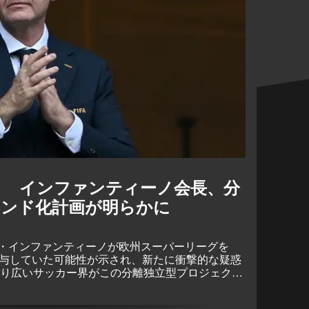
グ？ インファンティーノ会長、分
ランド化計画が明らかに
・インファンティーノが欧州スーパーリーグを
関与していた可能性が示され、新たに衝撃的な疑惑
、より広いサッカー界がこの分離独立型プロジェクト
ばFIFA会長はその大会を「FIFAスーパーリー
ていたという。