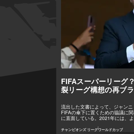
FIFAスーパーリー
裂リーグ構想の再ブ
流出した文書によって、ジャンニ
FIFAの傘下に置くための協議に
に直面している。2021年には
に反対していた一方で、報道によれ
グ」として打ち出す可能性を探っ
チャンピオンズ リーグ
ワールドカップ