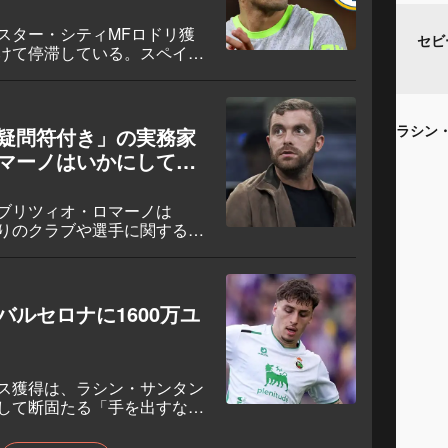
スター・シティMFロドリ獲
セビ
けて停滞している。スペイン
ったが、個人条件と移籍金を
籍は現在、破談寸前となって
疑問符付き」の実務家
マーノはいかにして自
ブリツィオ・ロマーノは
りのクラブや選手に関する最
の「Here we go」は伝説
さに確かなものと受け止めら
ていた。
ルセロナに1600万ユ
ス獲得は、ラシン・サンタン
して断固たる「手を出すな」
障害に直面している。19歳の
ットとして浮上しているが、