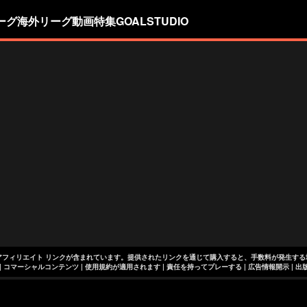
ーグ
海外リーグ
動画
特集
GOALSTUDIO
アフィリエイト リンクが含まれています。提供されたリンクを通じて購入すると、手数料が発生する
+18 | コマーシャルコンテンツ | 使用規約が適用されます | 責任を持ってプレーする
|
広告情報開示
|
出