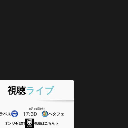
視聴
ライブ
8月15日(土)
17:30
ラベス
ヘタフェ
オン U-NEXT
視聴はこちら
>