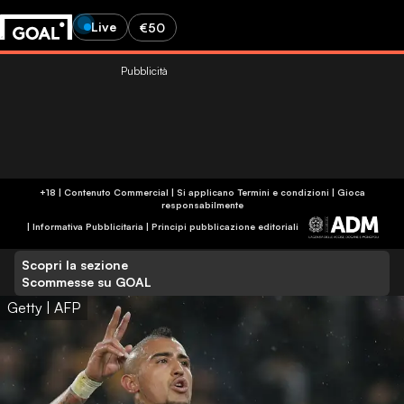
Live
€50
Pubblicità
+18 | Contenuto Commercial | Si applicano Termini e condizioni | Gioca
responsabilmente
|
Informativa Pubblicitaria
|
Principi pubblicazione editoriali
Scopri la sezione
Scommesse su GOAL
Getty | AFP