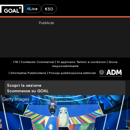
Live
€50
Pubblicità
+18 | Contenuto Commercial | Si applicano Termini e condizioni | Gioca
responsabilmente
|
Informativa Pubblicitaria
|
Principi pubblicazione editoriali
Scopri la sezione
Scommesse su GOAL
Getty Images