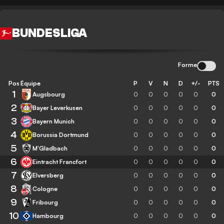
BUNDESLIGA
Forme
Pos
Équipe
P
V
N
D
+/-
PTS
1
Augsbourg
0
0
0
0
0
0
2
Bayer Leverkusen
0
0
0
0
0
0
3
Bayern Munich
0
0
0
0
0
0
4
Borussia Dortmund
0
0
0
0
0
0
5
M'Gladbach
0
0
0
0
0
0
6
Eintracht Francfort
0
0
0
0
0
0
7
Elversberg
0
0
0
0
0
0
8
Cologne
0
0
0
0
0
0
9
Fribourg
0
0
0
0
0
0
10
Hambourg
0
0
0
0
0
0