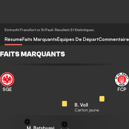
Eintracht Francfort vs St.Pauli
Résultats Et Statistiques
,
Résumé
Faits Marquants
Équipes De Départ
Commentaire
FAITS MARQUANTS
SGE
FCP
B. Voll
Carton jaune
M. Batshuayi