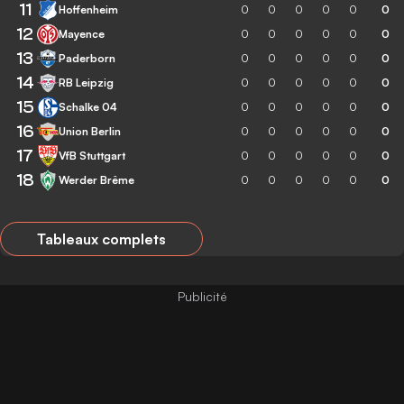
11
Hoffenheim
0
0
0
0
0
0
12
Mayence
0
0
0
0
0
0
13
Paderborn
0
0
0
0
0
0
14
RB Leipzig
0
0
0
0
0
0
15
Schalke 04
0
0
0
0
0
0
16
Union Berlin
0
0
0
0
0
0
17
VfB Stuttgart
0
0
0
0
0
0
18
Werder Brême
0
0
0
0
0
0
Tableaux complets