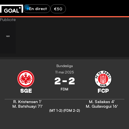
En direct
€50
Bundesliga
11 mai 2025
2
-
2
FDM
R. Kristensen
1'
M. Saliakas
4'
M. Batshuayi
71'
M. Guilavogui
16'
(MT 1-2)
(FDM 2-2)