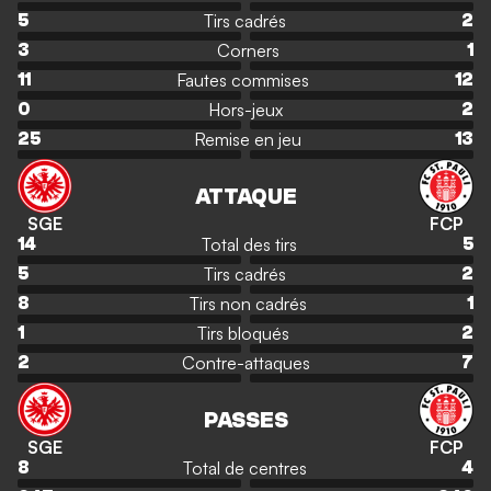
Tirs cadrés
5
2
Corners
3
1
Fautes commises
11
12
Hors-jeux
0
2
Remise en jeu
25
13
ATTAQUE
SGE
FCP
Total des tirs
14
5
Tirs cadrés
5
2
Tirs non cadrés
8
1
Tirs bloqués
1
2
Contre-attaques
2
7
PASSES
SGE
FCP
Total de centres
8
4