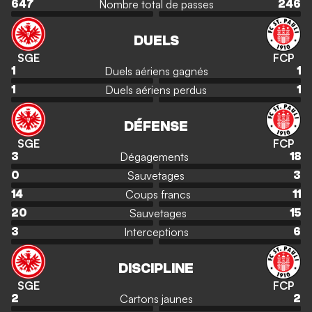
Nombre total de passes
647
246
DUELS
SGE
FCP
Duels aériens gagnés
1
1
Duels aériens perdus
1
1
DÉFENSE
SGE
FCP
Dégagements
3
18
Sauvetages
0
3
Coups francs
14
11
Sauvetages
20
15
Interceptions
3
6
DISCIPLINE
SGE
FCP
Cartons jaunes
2
2