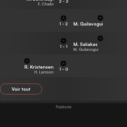
2
-
2
F. Chaibi
M. Guilavogui
1
-
2
M. Saliakas
1
-
1
M. Guilavogui
R. Kristensen
1
-
0
H. Larsson
Voir tout