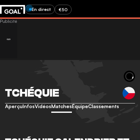
En direct
€50
TCHÉQUIE
Aperçu
Infos
Vidéos
Matches
Équipe
Classements