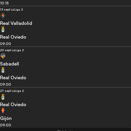
10:15
13 sept.
LaLiga 2
Real Valladolid
Real Oviedo
09:00
20 sept.
LaLiga 2
Sabadell
Real Oviedo
09:00
27 sept.
LaLiga 2
Real Oviedo
Gijón
09:00