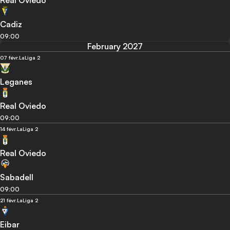
Real Oviedo
Cadiz
09:00
February 2027
07 févr.
LaLiga 2
Leganes
Real Oviedo
09:00
14 févr.
LaLiga 2
Real Oviedo
Sabadell
09:00
21 févr.
LaLiga 2
Eibar