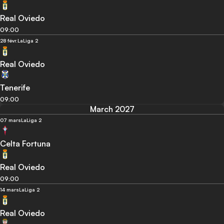
Real Oviedo
09:00
28 févr.
LaLiga 2
Real Oviedo
Tenerife
09:00
March 2027
07 mars
LaLiga 2
Celta Fortuna
Real Oviedo
09:00
14 mars
LaLiga 2
Real Oviedo