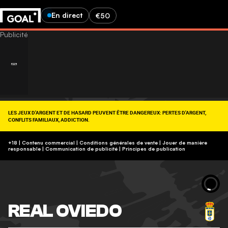
En direct
€50
LES JEUX D'ARGENT ET DE HASARD PEUVENT ÊTRE DANGEREUX: PERTES D'ARGENT,
CONFLITS FAMILIAUX, ADDICTION.
RETROUVEZ NOS CONSEILS SUR (09-74-75-13-13, APPEL NON SURTAXÉ).
https://www.joueurs-info-service.fr/
+18 | Contenu commercial | Conditions générales de vente | Jouer de manière
responsable
|
Communication de publicité
|
Principes de publication
REAL OVIEDO