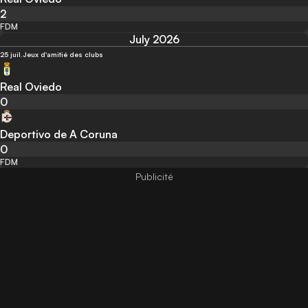
2
FDM
July 2026
25 juil.
Jeux d'amitié des clubs
Real Oviedo
0
Deportivo de A Coruna
0
FDM