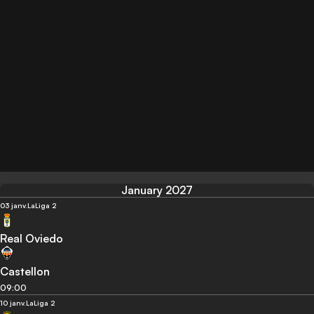
January 2027
03 janv.
LaLiga 2
Real Oviedo
Castellon
09:00
10 janv.
LaLiga 2