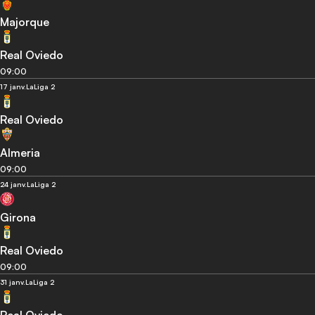
Majorque
Real Oviedo
09:00
17 janv.
LaLiga 2
Real Oviedo
Almeria
09:00
24 janv.
LaLiga 2
Girona
Real Oviedo
09:00
31 janv.
LaLiga 2