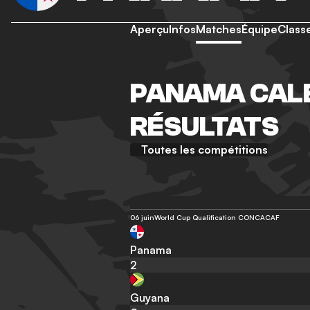
Aperçu
Infos
Matches
Équipe
Class
PANAMA CALE
RÉSULTATS
Toutes les compétitions
06 juin
World Cup Qualification CONCACAF
Panama
2
Guyana