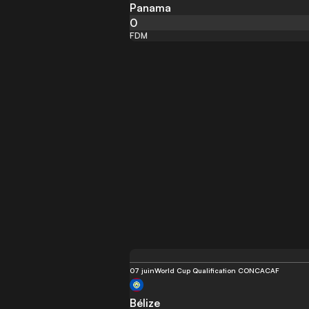
Panama
0
FDM
07 juin
World Cup Qualification CONCACAF
Bélize