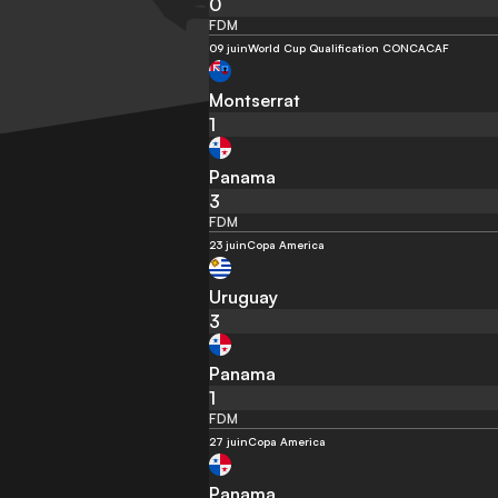
0
FDM
09 juin
World Cup Qualification CONCACAF
Montserrat
1
Panama
3
FDM
23 juin
Copa America
Uruguay
3
Panama
1
FDM
27 juin
Copa America
Panama