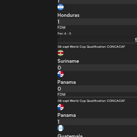
1
Honduras
1
FDM
Pen 4 - 5
04 sept.
World Cup Qualification CONCACAF
Suriname
0
Panama
0
FDM
08 sept.
World Cup Qualification CONCACAF
Panama
1
Guatemala