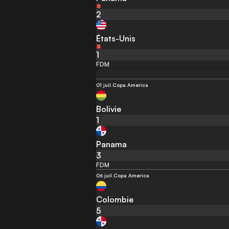
2
États-Unis
1
FDM
01 juil.
Copa America
Bolivie
1
Panama
3
FDM
06 juil.
Copa America
Colombie
5