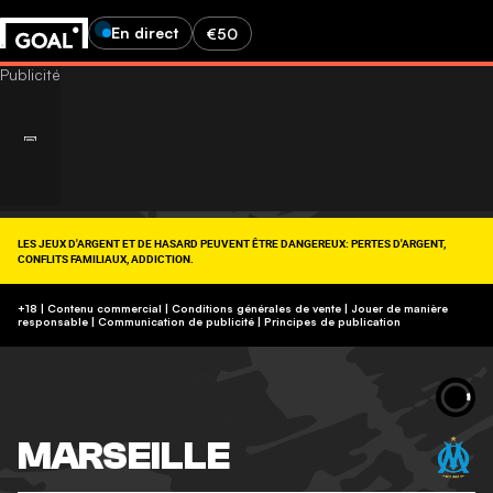
En direct
€50
LES JEUX D'ARGENT ET DE HASARD PEUVENT ÊTRE DANGEREUX: PERTES D'ARGENT,
CONFLITS FAMILIAUX, ADDICTION.
RETROUVEZ NOS CONSEILS SUR (09-74-75-13-13, APPEL NON SURTAXÉ).
https://www.joueurs-info-service.fr/
+18 | Contenu commercial | Conditions générales de vente | Jouer de manière
responsable
|
Communication de publicité
|
Principes de publication
MARSEILLE