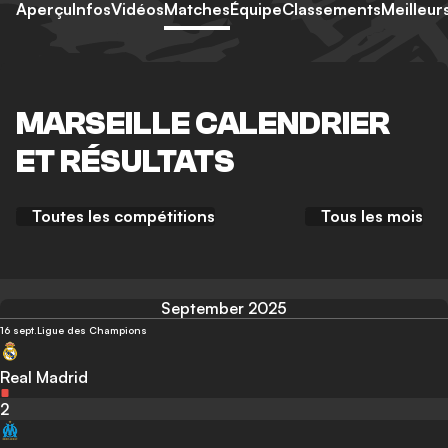
Aperçu
Infos
Vidéos
Matches
Équipe
Classements
Meilleur
MARSEILLE CALENDRIER
ET RÉSULTATS
Toutes les compétitions
Tous les mois
September 2025
16 sept.
Ligue des Champions
Real Madrid
2