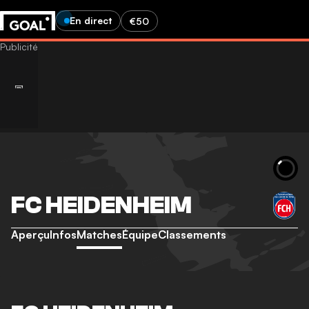
En direct
€50
FC HEIDENHEIM
Aperçu
Infos
Matches
Équipe
Classements