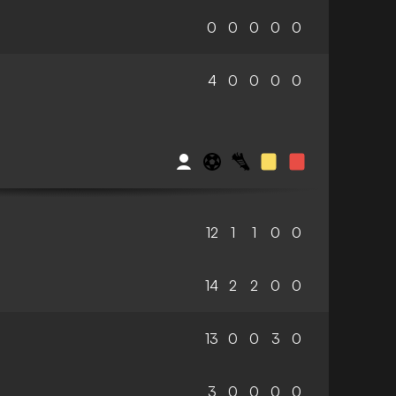
0
0
0
0
0
4
0
0
0
0
12
1
1
0
0
14
2
2
0
0
13
0
0
3
0
3
0
0
0
0