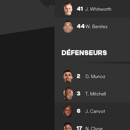
41
J. Whitworth
44
W. Benitez
DÉFENSEURS
2
D. Munoz
3
T. Mitchell
6
J. Canvot
17
N. Clyne