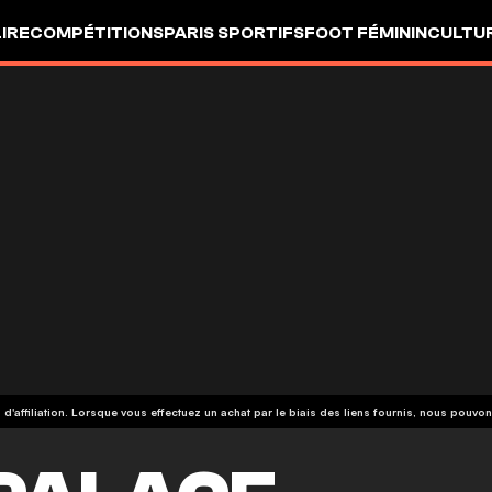
LIRE
COMPÉTITIONS
PARIS SPORTIFS
FOOT FÉMININ
CULTU
 d'affiliation. Lorsque vous effectuez un achat par le biais des liens fournis, nous pou