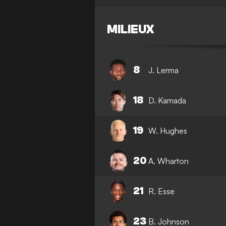
MILIEUX
8
J. Lerma
18
D. Kamada
19
W. Hughes
20
A. Wharton
21
R. Esse
23
B. Johnson