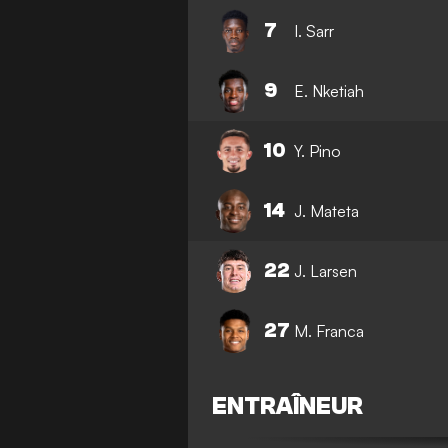
7
I. Sarr
9
E. Nketiah
10
Y. Pino
14
J. Mateta
22
J. Larsen
27
M. Franca
ENTRAÎNEUR