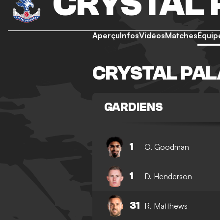
CRYSTAL 
Aperçu
Infos
Vidéos
Matches
Équip
CRYSTAL PAL
GARDIENS
1
O. Goodman
1
D. Henderson
31
R. Matthews