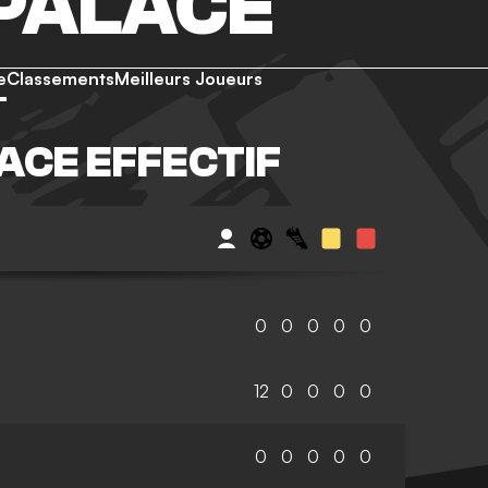
PALACE
e
Classements
Meilleurs Joueurs
ACE EFFECTIF
0
0
0
0
0
12
0
0
0
0
0
0
0
0
0