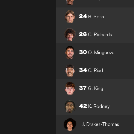
24
B. Sosa
26
C. Richards
30
O. Mingueza
34
C. Riad
37
G. King
42
K. Rodney
J. Drakes-Thomas