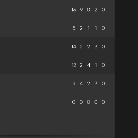
13
9
0
2
0
5
2
1
1
0
14
2
2
3
0
12
2
4
1
0
9
4
2
3
0
0
0
0
0
0