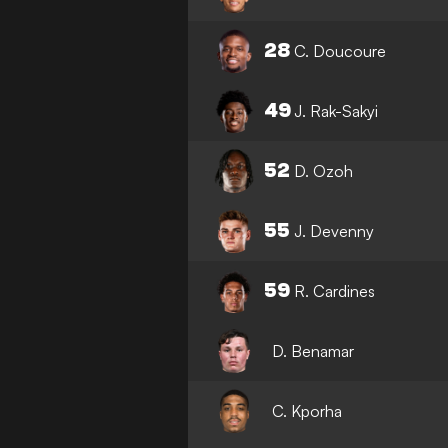
28
C. Doucoure
49
J. Rak-Sakyi
52
D. Ozoh
55
J. Devenny
59
R. Cardines
D. Benamar
C. Kporha