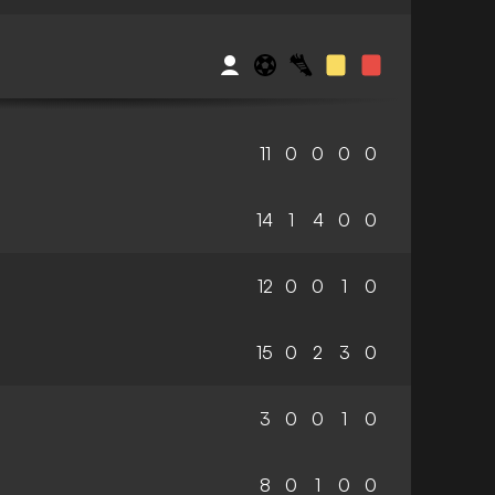
11
0
0
0
0
14
1
4
0
0
12
0
0
1
0
15
0
2
3
0
3
0
0
1
0
8
0
1
0
0