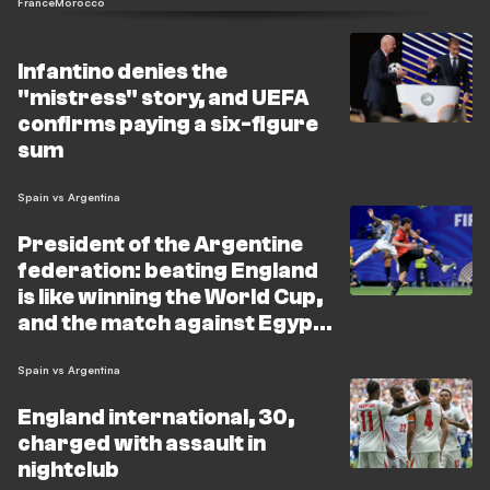
France
Morocco
Infantino denies the
"mistress" story, and UEFA
confirms paying a six-figure
sum
Spain vs Argentina
President of the Argentine
federation: beating England
is like winning the World Cup,
and the match against Egypt
left its mark on us
Spain vs Argentina
England international, 30,
charged with assault in
nightclub