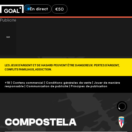
En direct
€50
LES JEUX D'ARGENT ET DE HASARD PEUVENT ÊTRE DANGEREUX: PERTES D'ARGENT,
CONFLITS FAMILIAUX, ADDICTION.
RETROUVEZ NOS CONSEILS SUR (09-74-75-13-13, APPEL NON SURTAXÉ).
https://www.joueurs-info-service.fr/
+18 | Contenu commercial | Conditions générales de vente | Jouer de manière
responsable
|
Communication de publicité
|
Principes de publication
COMPOSTELA