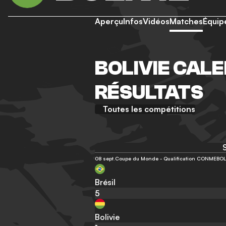
Aperçu
Infos
Vidéos
Matches
Équip
BOLIVIE CALE
RÉSULTATS
Toutes les compétitions
08 sept.
Coupe du Monde - Qualification CONMEBOL -
Brésil
5
Bolivie