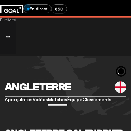
En direct
€50
ANGLETERRE
Aperçu
Infos
Vidéos
Matches
Équipe
Classements