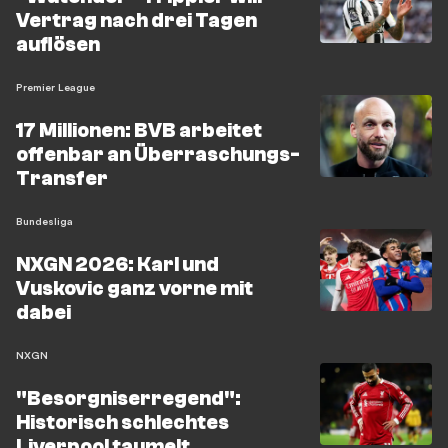
Vertrag nach drei Tagen
auflösen
Premier League
17 Millionen: BVB arbeitet
offenbar an Überraschungs-
Transfer
Bundesliga
NXGN 2026: Karl und
Vuskovic ganz vorne mit
dabei
NXGN
"Besorgniserregend":
Historisch schlechtes
Liverpool taumelt