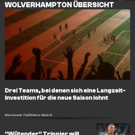
WOLVERHAMPTON ÜBERSICHT
Drei Teams, bei denen sich eine Langzeit-
Investition für die neue Saison lohnt
Manchester City
Atletico Madrid
"Wütender" Trippier will