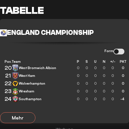
TABELLE
ENGLAND CHAMPIONSHIP
Form
Pos.
Team
P
S
U
N
+/-
PKT
20
West Bromwich Albion
0
0
0
0
0
0
21
West Ham
0
0
0
0
0
0
22
Wolverhampton
0
0
0
0
0
0
23
Wrexham
0
0
0
0
0
0
24
Southampton
0
0
0
0
0
-4
Mehr