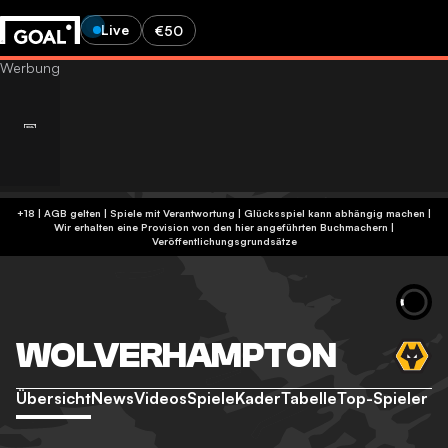
Live
€50
+18 | AGB gelten | Spiele mit Verantwortung | Glücksspiel kann abhängig machen |
Wir erhalten eine Provision von den hier angeführten Buchmachern
|
Veröffentlichungsgrundsätze
WOLVERHAMPTON
Übersicht
News
Videos
Spiele
Kader
Tabelle
Top-Spieler