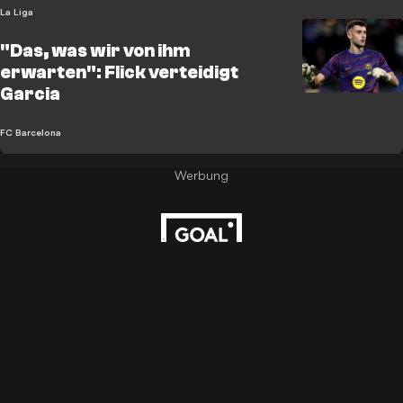
La Liga
"Das, was wir von ihm
erwarten": Flick verteidigt
Garcia
FC Barcelona