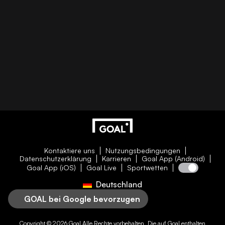
Kontaktiere uns
Nutzungsbedingungen
Datenschutzerklärung
Karrieren
Goal App (Android)
Goal App (iOS)
Goal Live
Sportwetten
Deutschland
GOAL bei Google bevorzugen
Copyright © 2026
Goal
Alle Rechte vorbehalten. Die auf
Goal
enthalten