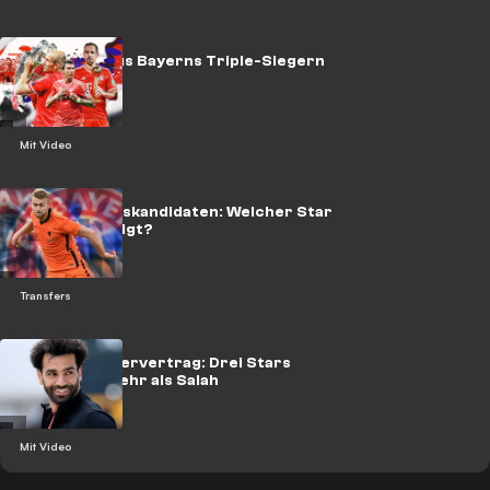
Das wurde aus Bayerns Triple-Siegern
von 2013
Mit Video
FCB-Verkaufskandidaten: Welcher Star
geht für de Ligt?
Transfers
Trotz Monstervertrag: Drei Stars
verdienen mehr als Salah
Mit Video