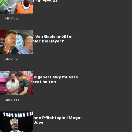
LaLiga-Spieler in FIFA 23
Mit Video
"Respektlos!" Van Gaals größter
Transfer-Fehler bei Bayern
Mit Video
Für Barca-Freigabe! Lewy musste
offenbar Referat halten
Mit Video
Fettes Plus ohne Pflichtspiel! Mega-
Transfer für Juve