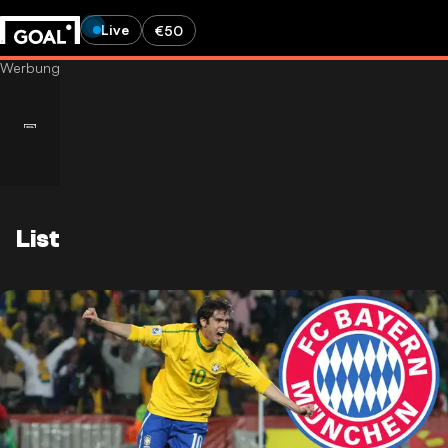
Live
€50
List