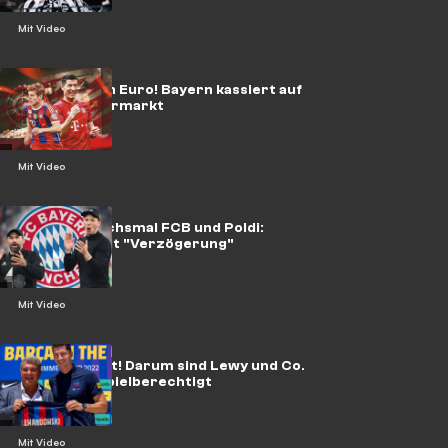
Mit Video
560 Millionen Euro! Bayern kassiert auf
dem Transfermarkt
Mit Video
Modeste, sechsmal FCB und Poldi:
Transfers mit "Verzögerung"
Mit Video
Die Zeit rennt! Darum sind Lewy und Co.
noch nicht spielberechtigt
Mit Video