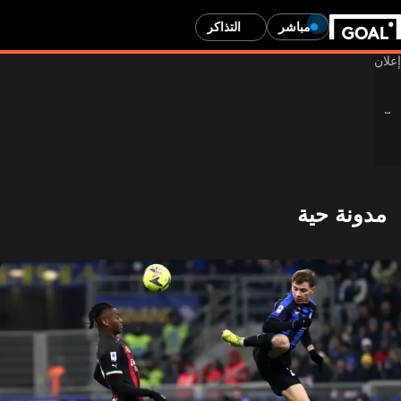
مباشر
التذاكر
مدونة حية