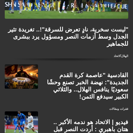
لشبونة لحسم انتقاله. النصر يسعى إلى التعاقد مع حارس محلي
بديل، وإن كانت تساؤلات تُثار حول مدى توافق الصفقة مع لائحة
الاحتراف. ثلاثة ملفات متشابكة في آنٍ واحد، والموسم على
"ليست سخرية، نادٍ تعرض للسرقة"!.. تغريدة تثير
الأبواب.
الجدل وسط أزمات النصر ومسؤول يرد ببشرى
للجماهير
الهلال
الاتحاد
القادسية "عاصمة كرة القدم
الجديدة": نهضة الخبر تصنع وحشًا
سعوديًا ينافس الهلال.. والثلاثي
الكبير سيدفع الثمن!
فقرات ومقالات
فيديو | الاتحاد هو ندمه الأكبر ..
هتان باهبري : أردت النصر قبل