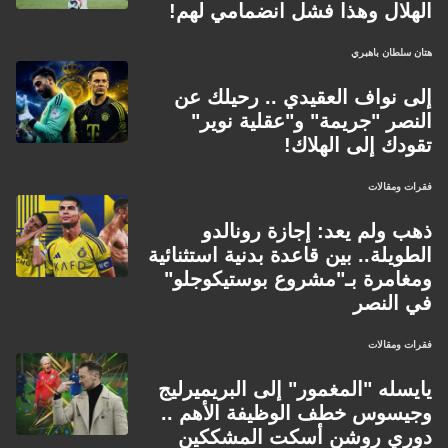
الهلال وهذا فشل انضمامي لهم!
هتان سلطان باهبري
إلى نواف العقيدي .. رحيلك عن
النصر "جريمة" و"عقلية نوير"
تقودك إلى الهلاك!
فقرات ومقالات
ذهب ولم يعد: إجازة رونالدو
الطويلة.. بين قاعدة بدنية استثنائية
ومغامرة بـ"مشروع بوستيكوجلو"
في النصر
فقرات ومقالات
يايسله "المغمور" إلى البريميرليج
وجيسوس خطف الوظيفة الأهم ..
دوري روشن أسكت المشككين