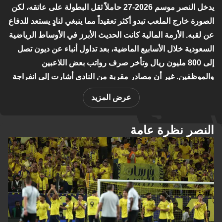
يدخل النصر موسم 2026-27 حاملاً ثقل البطولة على عاتقه، لكن
الصورة خارج الملعب تبدو أكثر تعقيداً مما ينبغي لنادٍ يستعد للدفاع
عن لقبه. الأزمة المالية كانت الحديث الأبرز في الأوساط الرياضية
السعودية خلال الأسابيع الماضية، بعد تداول أنباء عن ديون تصل
إلى 800 مليون ريال وتأخر صرف رواتب بعض اللاعبين
والموظفين. غير أن مصادر مقربة من النادي أشارت إلى انفراجة
في هذا الملف، إذ رُفع الحجر المالي عن الصفقات وأُعتمد عقد
عرض المزيد
متوسط الميدان البرتغالي سامو كوستا.
في المقابل، يظل غياب كريستيانو رونالدو عن تدريبات الفريق في
النصر نظرة عامة
البرتغال مصدر قلق حقيقي، مع اقتراب انطلاق الموسم في 15
أغسطس أمام الفتح في الأول بارك. رونالدو يستعد لحفل زفافه
بعد خروج البرتغال من كأس العالم، ولا يُعرف موعد عودته، ما
يطرح تساؤلات جدية حول جاهزيته البدنية والفنية في بداية
الموسم في ظل منهج المدرب الجديد أنجي بوستيكوجلو الهجومي.
يُضاف إلى ذلك ملف الحارس نواف العقيدي الذي أبلغ إدارة النادي
برغبته في الرحيل، رافضاً عرض التجديد، فيما وُجد وكيله في