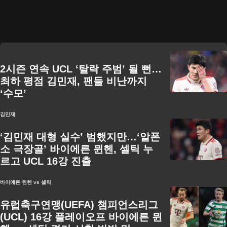
2시즌 연속 UCL ‘탈락 주범’ 될 뻔…
최하 평점 김민재, 팬들 비난까지
‘수모’
김민재
‘김민재 대형 실수’ 범했지만…‘알폰
소 극장골’ 바이에른 뮌헨, 셀틱 누
르고 UCL 16강 진출
바이에른 뮌헨 vs 셀틱
유럽축구연맹(UEFA) 챔피언스리그
(UCL) 16강 플레이오프 바이에른 뮌