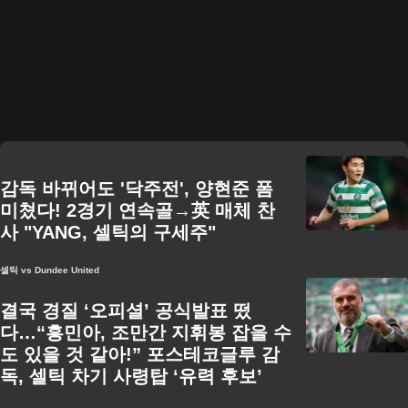
감독 바뀌어도 '닥주전', 양현준 폼
미쳤다! 2경기 연속골→英 매체 찬
사 "YANG, 셀틱의 구세주"
셀틱 vs Dundee United
결국 경질 ‘오피셜’ 공식발표 떴
다…“흥민아, 조만간 지휘봉 잡을 수
도 있을 것 같아!” 포스테코글루 감
독, 셀틱 차기 사령탑 ‘유력 후보’