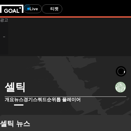
Live
티켓
셀틱
개요
뉴스
경기
스쿼드
순위
톱 플레이어
셀틱 뉴스