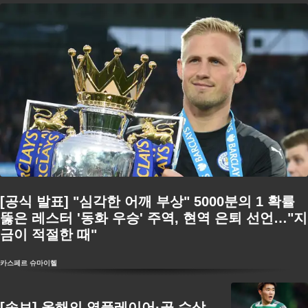
[공식 발표] "심각한 어깨 부상" 5000분의 1 확률
뚫은 레스터 '동화 우승' 주역, 현역 은퇴 선언…"지
금이 적절한 때"
카스페르 슈마이헬
[속보] 올해의 영플레이어·골 수상→