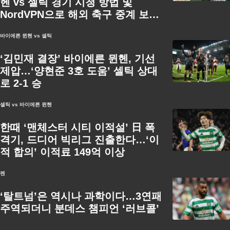
헨 vs 셀틱 경기 시청 방법 및
NordVPN으로 해외 축구 중계 보는
방법
바이에른 뮌헨 vs 셀틱
‘김민재 결장’ 바이에른 뮌헨, 기선
제압…‘양현준 3호 도움’ 셀틱 상대
로 2-1 승
셀틱 vs 바이에른 뮌헨
한때 ‘맨체스터 시티 이적설’ 日 폭
격기, 드디어 빅리그 진출한다…‘이
적 합의’ 이적료 149억 이상
렌
‘탈트넘’은 역시나 과학이다…3연패
주역되더니 분데스 챔피언 ‘러브콜’