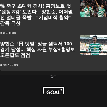
韓 축구 초대형 경사! 홍명보호 첫
'원정 8강' 보인다…양현준, 머더웰
전 멀티골 폭발→"기념비적 활약"
감독 극찬
셀틱 vs 마더웰
양현준, ‘日 텃밭’ 정글 셀틱서 100
경기 달성... 핵심 자원 부상+홍명보
오른팔도 점검
레인저스 vs 셀틱