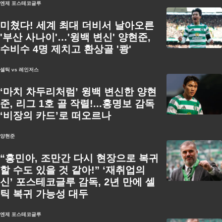
엔제 포스테코글루
미쳤다! 세계 최대 더비서 날아오른
'부산 사나이'…'윙백 변신' 양현준,
수비수 4명 제치고 환상골 '쾅'
셀틱 vs 레인저스
‘마치 차두리처럼’ 윙백 변신한 양현
준, 리그 1호 골 작렬!...홍명보 감독
‘비장의 카드’로 떠오르나
양현준
“흥민아, 조만간 다시 현장으로 복귀
할 수도 있을 것 같아!” ‘재취업의
신’ 포스테코글루 감독, 2년 만에 셀
틱 복귀 가능성 대두
엔제 포스테코글루