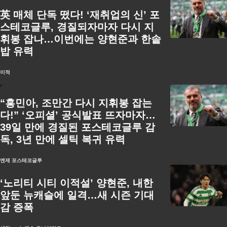
英 매체 단독 떴다! ‘재취업의 신’ 포
스테코글루, 경질되자마자 다시 지
휘봉 잡나…이번에는 양현준과 한솥
밥 유력
이적
“흥민아, 조만간 다시 지휘봉 잡는
다!” ‘오피셜’ 공식발표 뜨자마자…
39일 만에 경질된 포스테코글루 감
독, 3년 만에 셀틱 복귀 유력
엔제 포스테코글루
‘노리티 시티 이적설’ 양현준, 내한
앞둔 뉴캐슬에 일격…새 시즌 기대
감 증폭