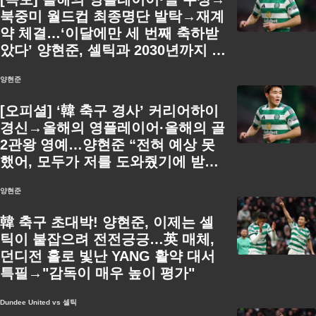
북중미 월드컵 최종명단 발탁→재계
약 체결…‘이달에만 세 번째 축하받
았다’ 양현준, 셀틱과 2030년까지 동
행 공식발표
양현준
[오피셜] ‘韓 축구 경사’ 커리어하이
경신→올해의 영플레이어·올해의 골
2관왕 영예…양현준 “전혀 예상 못
했어, 모두가 저를 도와줬기에 받을
수 있었다”
양현준
韓 축구 초대박! 양현준, 이제는 셀
틱이 붙잡으려 전전긍긍…英 매체,
던디전 홀로 빛난 YANG 활약 대서
특필→"감독이 매우 높이 평가"
Dundee United vs 셀틱