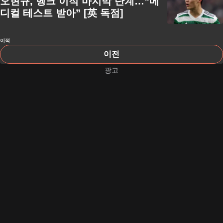
오현규, 헹크 이적 마지막 단계…“메
디컬 테스트 받아” [英 독점]
이적
이전