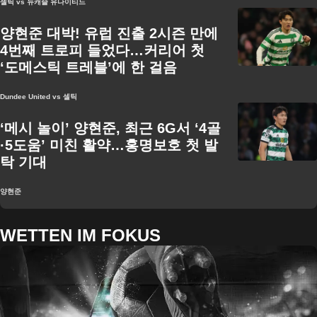
셀틱 vs 뉴캐슬 유나이티드
양현준 대박! 유럽 진출 2시즌 만에
4번째 트로피 들었다…커리어 첫
‘도메스틱 트레블’에 한 걸음
Dundee United vs 셀틱
‘메시 놀이’ 양현준, 최근 6G서 ‘4골
·5도움’ 미친 활약…홍명보호 첫 발
탁 기대
양현준
WETTEN IM FOKUS