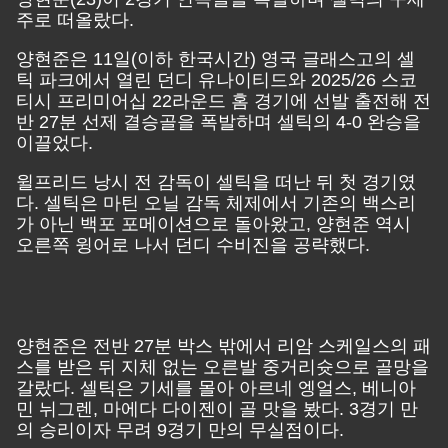
주로 떠올랐다.
양현준은 11일(이하 한국시간) 영국 글래스고의 셀
틱 파크에서 열린 던디 유나이티드와 2025/26 스코
티시 프리미어십 22라운드 홈 경기에 선발 출전해 전
반 27분 선제 결승골을 폭발하며 셀틱의 4-0 완승을
이끌었다.
윌프리드 낭시 전 감독이 셀틱을 떠난 뒤 첫 경기였
다. 셀틱은 마틴 오닐 감독 체제에서 기존의 백스리
가 아닌 백포 포메이션으로 돌아왔고, 양현준 역시
오른쪽 윙어로 나서 던디 수비진을 공략했다.
양현준은 전반 27분 박스 밖에서 리암 스케일스의 패
스를 받은 뒤 지체 없는 오른발 중거리슛으로 골망을
갈랐다. 셀틱은 기세를 몰아 아르네 엥얼스, 베니아
민 뉘그렌, 마에다 다이젠이 골 맛을 봤다. 3경기 만
의 승리이자 무려 9경기 만의 무실점이다.