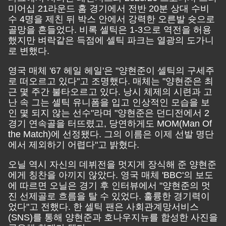
미어십 21라운드 홈 경기에서 전반 20분 상대 수비
수 4명을 제친 뒤 박스 안에서 강력한 오른발 슛으로
골망을 흔들었다. 비록 셀틱은 1-3으로 역전을 허용
했지만 벼락같은 득점에 셀틱 파크는 열광의 도가니
로 변했다.
영국 매체 '67 헤일 헤일'은 "양현준이 셀틱의 구세주
로 떠오르고 있다"고 조명했다. 매체는 "양현준은 최
근 몇 주간 불타오르고 있다. 낭시 체제의 시련과 고
난 속 그는 셀틱 유니폼을 입고 인상적인 모습을 보
인 몇 되지 않는 선수"라며 "양현준은 던디전에서 2
경기 연속골을 터뜨렸고, 당연하게도 MOM(Man Of
the Match)에 선정됐다. 그의 이름은 이제 선발 명단
에서 제외하기 어렵다"고 밝혔다.
오닐 역시 자신의 데뷔전을 멋지게 장식해 준 양현준
에게 칭찬을 아끼지 않았다. 영국 매체 'BBC'의 보도
에 따르면 오닐은 경기 후 인터뷰에서 "양현준의 멋
진 선제골로 흐름을 탈 수 있었다. 훌륭한 경기력이
었다"고 전했다. 한 셀틱 팬은 사회관계망서비스
(SNS)를 통해 양현준과 호나우지뉴를 합성한 사진을