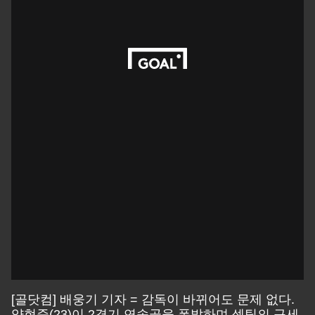
[골닷컴] 배웅기 기자 = 감독이 바뀌어도 문제 없다.
양현준(23)이 2경기 연속골을 폭발하며 셀틱의 구세