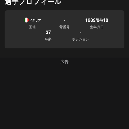
選手プロフィール
-
1989/04/10
イタリア
国籍
背番号
生年月日
37
-
年齢
ポジション