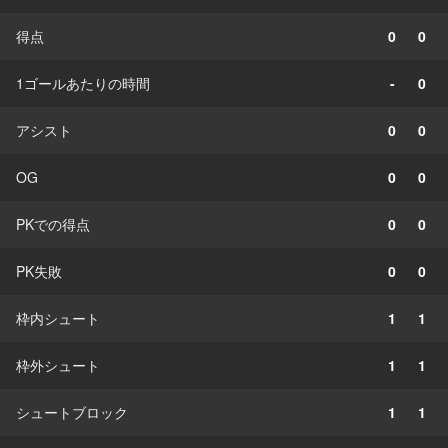
得点
0
0
1ゴールあたりの時間
-
0
アシスト
0
0
OG
0
0
PKでの得点
0
0
PK失敗
0
0
枠内シュート
1
1
枠外シュート
1
1
シュートブロック
1
1