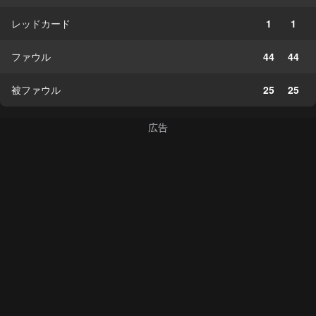
レッドカード
1
1
ファウル
44
44
被ファウル
25
25