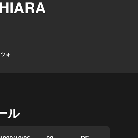
CHIARA
ッツォ
ール
1993/12/26
32
DF