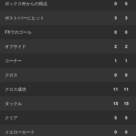
ボックス外からの得点
0
0
ポスト/バーにヒット
3
3
FKでのゴール
0
0
オフサイド
2
2
コーナー
1
1
クロス
0
0
クロス成功
11
11
タックル
15
15
クリア
5
5
イエローカード
0
0