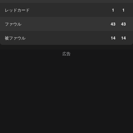
レッドカード
1
1
ファウル
43
43
被ファウル
14
14