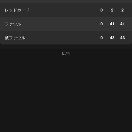
レッドカード
0
2
2
ファウル
0
41
41
被ファウル
0
43
43