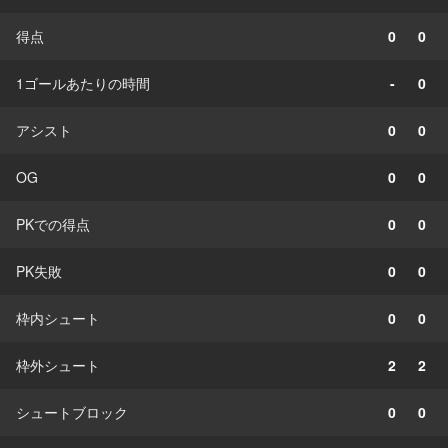
得点
0
0
1ゴールあたりの時間
-
0
アシスト
0
0
OG
0
0
PKでの得点
0
0
PK失敗
0
0
枠内シュート
0
0
枠外シュート
2
2
シュートブロック
0
0