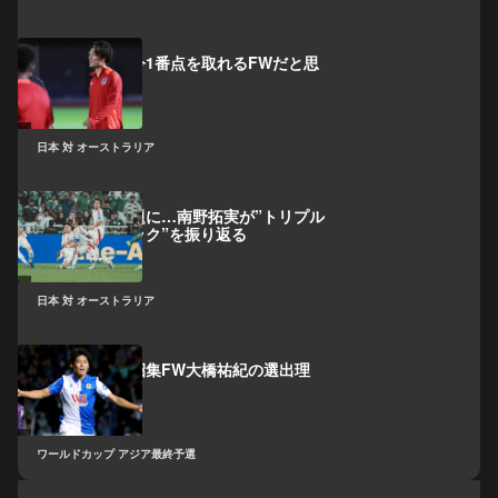
「日本代表で今1番点を取れるFWだと思
っています」
日本 対 オーストラリア
サウジ戦で話題に…南野拓実が”トリプル
シュートブロック”を振り返る
日本 対 オーストラリア
日本代表、初招集FW大橋祐紀の選出理
由は？
ワールドカップ アジア最終予選