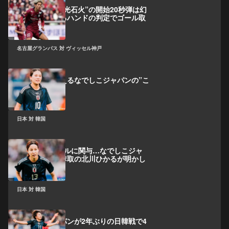
大迫勇也、“電光石火”の開始20秒弾は幻
に…VARによるハンドの判定でゴール取
り消し
名古屋グランパス 対 ヴィッセル神戸
長野風花が考えるなでしこジャパンの”こ
れから”
日本 対 韓国
日韓戦で2ゴールに関与…なでしこジャ
パン、先制点奪取の北川ひかるが明かし
た手応え
日本 対 韓国
なでしこジャパンが2年ぶりの日韓戦で4