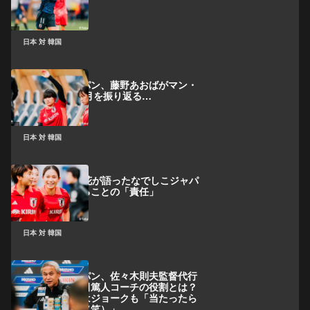
発快勝！
日本 対 韓国
なでしこジャパン、藤野あおばがマン・
C移籍後の2カ月を振り返る…
日本 対 韓国
”10番”長野風花が語ったなでしこジャパ
ンでプレーすることの「責任」
日本 対 韓国
なでしこジャパン、佐々木則夫監督代行
が明かした内田篤人コーチの役割とは？
主将についてはジョークも「当たったら
キリンビール（笑）」