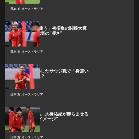
日本 対 オーストラリア
「Jリーグとは違う」初招集の関根大輝
が語った日本代表の”凄さ”
日本 対 オーストラリア
長友佑都が明かしたサウジ戦で「身震い
した」シーンは？
日本 対 オーストラリア
日本代表初招集…大橋祐紀が膨らませる
デビューへの”イメージ”
日本 対 オーストラリア