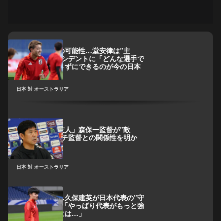
遠藤航に欠場の可能性…堂安律は”主
将”不在のアクシデントに「どんな選手で
も戦力を落とさずにできるのが今の日本
代表」
日本 対 オーストラリア
「非常に良い友人」森保一監督が”敵
将”ポポヴィッチ監督との関係性を明か
す…
日本 対 オーストラリア
称賛相次ぐも…久保建英が日本代表の”守
備意識”に持論「やっぱり代表がもっと強
くなっていくには…」