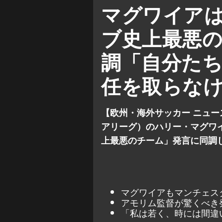
ルベン・アモリム
ヨーロッ
マグワイア
マンチェスター・ユナイテッド 
ブ史上最悪
マンチェスター・ユナイテッド 
調「自分た
プレミアリーグ
任を取らな
【欧州・海外サッカー ニュ
アリーグ）のハリー・マグワ
上最悪のチーム」発言に同調
マグワイアもマンチェス
アモリム監督が驚くべき
「私は若く、時には間違