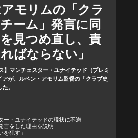
パリーグ
はアモリムの「クラ
対 レンジャーズ
レンジャーズ
のチーム」発言に同
対 ブライトン
ブライトン
ちを見つめ直し、責
ければならない」
ース】マンチェスター・ユナイテッド（プレミ
イアが、ルベン・アモリム監督の「クラブ史
した。
ター・ユナイテッドの現状に不満
発言をした理由を説明
いを犯す」