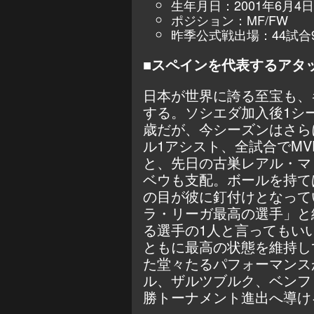
生年月日：2001年6月4日
ポジション：MF/FW
昨季公式戦出場：44試合
■スペインを代表するアタ
日本が世界に誇る至宝も、
する。ソシエダ加入後1シ
歳だが、今シーズンはさら
ル1アシスト、全試合でM
と、先日の古巣レアル・マ
ベウも支配。ボールを持て
の目が彼に釘付けとなって
ラ・リーガ最高の選手」と
る選手の1人と言ってもい
ともに最高の状態を維持し
た堂々たるパフォーマンス
ル、ザルツブルク、ベンフ
勝トーナメント進出へ導け