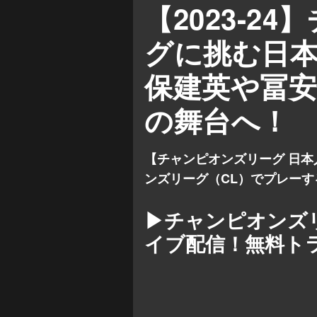
【2023-2
セルティック
冨安健洋
グに挑む日
前田大然
岩田智輝
保建英や冨安
の舞台へ！
【チャンピオンズリーグ 日本人
ンズリーグ（CL）でプレー
▶チャンピオンズ
イブ配信！無料ト