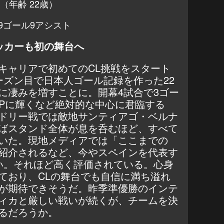
（年齢 22歳）
9ゴール9アシスト
ッカーも初の舞台へ
キャリアで初めてのCL挑戦をスタート
ーズン目で日本人ゴール記録を作った22
に凄みを増すことに。開幕4試合で3ゴー
VPに輝くなど絶対的な中心に君臨する
ドリー戦では敵地サンティアゴ・ベルナ
ばスタンド全体が息を呑むほど、すべて
いた。現地メディアでは「ここまでの
紹介されるなど、今やスペインを代表す
い。それほど高く評価されている。心身
ており、CLの舞台でも自信に満ち溢れ
が期待できそうだ。昨季準優勝のインテ
ィカと厳しい戦いが続くが、チームを決
るだろうか。