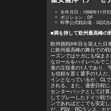
生年月日：1998年11月5
ポジション：DF
昨季公式戦出場：32試合
■満を持して欧州最高峰の
欧州挑戦6年目を迎えた日
に欧州最高峰の舞台での戦
ーズンではケガにも悩まさ
なロールをハイレベルでこ
進の立役者の1人であり、
も信頼を置く選手の1人だ
インとなっているが、CL
される。また、過密日程に
センターバックとして計算
してプレーしたドイツ戦で
ンであればどこでも安定し
だ。PSV、RCランス、