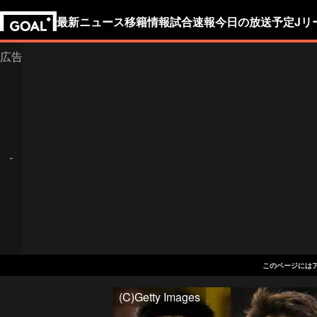
最新ニュース
移籍情報
試合速報
今日の放送予定
Jリ
このページには
(C)Getty Images