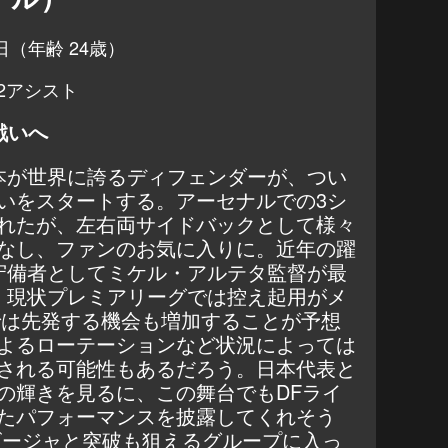
日（年齢 24歳）
2アシスト
戦いへ
本が世界に誇るディフェンダーが、つい
いをスタートする。アーセナルでの3シ
れたが、左右両サイドバックとして様々
なし、ファンのお気に入りに。近年の躍
守備者としてミケル・アルテタ監督が最
。現状プレミアリーグでは控え起用がメ
では先発する機会も増加することが予想
よるローテーションなど状況によっては
される可能性もあるだろう。日本代表と
の輝きを見るに、この舞台でもDFライ
たパフォーマンスを披露してくれそう
セビージャと突破も狙えるグループに入っ