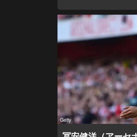
Getty
冨安健洋（アーセ