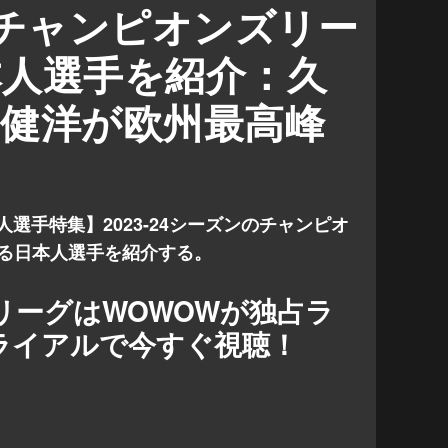
4】チャンピオンズリー
久保建英
古橋亨吾
旗手怜央
本人選手を紹介：久
健洋が欧州最高峰
選手特集】2023-24シーズンのチャンピオ
する日本人選手を紹介する。
リーグはWOWOWが独占ラ
ライアルで今すぐ視聴！