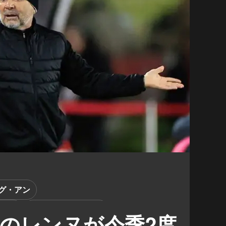
グ・アン
ブール
ホルヘ・サンパオリ
のレンヌが今季2度