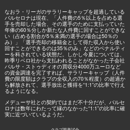
なおラ・リーガのサラリーキャップを超過している
バルセロナは現在、「人件費の5％以上を占める選
手を売却した場合、その選手のために支払っていた
年俸の60％分しか新たな人件費に回すことができな
い（占める割合が5％未満の選手の場合は50％の
み）」「選手売却の移籍金として得た収入から使い
回すことができるのは35％のみ」などのペナルティ
ーを科されている状態だ。しかし今夏については、
昨季リベロ社から支払われることがなかった子会社
バルサ・ストゥディオの買収分4000万ユーロなど
の資金調達を完了すれば、サラリーキャップ（人件
費の限度額はクラブの全収入の70％程度）の超過か
ら解放されて、選手放出と獲得を“1:1”の比率で行え
るようになる。
メデューサ社との契約ではまだ不十分だが、バルセ
ロナは数年にわたって縁のなかった“1:1”の比率に確
実に近づいているようだ。
クラブ親善試合