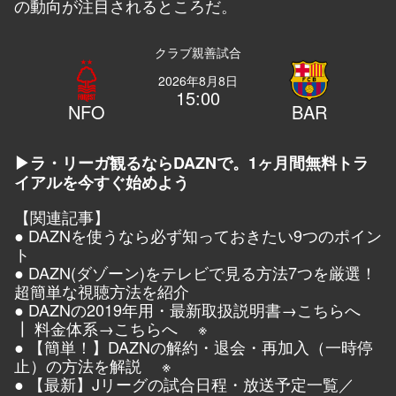
の動向が注目されるところだ。
クラブ親善試合
2026年8月8日
15:00
NFO
BAR
▶ラ・リーガ観るならDAZNで。1ヶ月間無料トラ
イアルを今すぐ始めよう
【関連記事】
●
DAZNを使うなら必ず知っておきたい9つのポイン
ト
●
DAZN(ダゾーン)をテレビで見る方法7つを厳選！
超簡単な視聴方法を紹介
●
DAZNの2019年用・最新取扱説明書→こちらへ
┃
料金体系→こちらへ
※
●
【簡単！】DAZNの解約・退会・再加入（一時停
止）の方法を解説
※
●
【最新】Jリーグの試合日程・放送予定一覧／