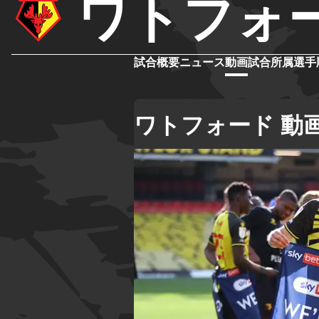
ワトフォ
試合概要
ニュース
動画
試合
所属選手
ワトフォード 動