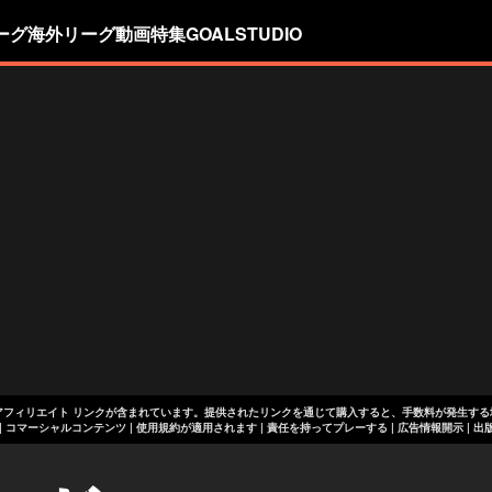
ーグ
海外リーグ
動画
特集
GOALSTUDIO
アフィリエイト リンクが含まれています。提供されたリンクを通じて購入すると、手数料が発生する
+18 | コマーシャルコンテンツ | 使用規約が適用されます | 責任を持ってプレーする
|
広告情報開示
|
出