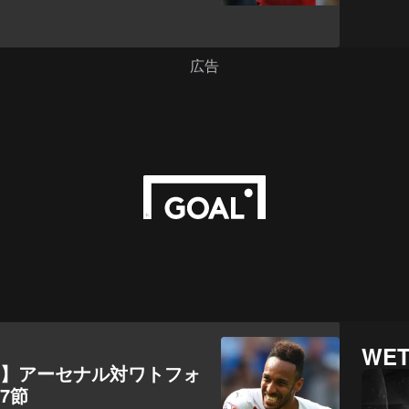
WET
ト】アーセナル対ワトフォ
7節