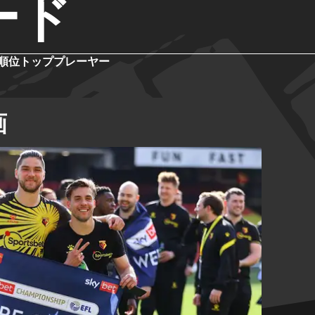
ード
順位
トッププレーヤー
画