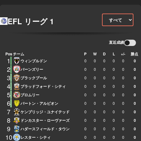
EFL リーグ 1
直近成績
Pos
チーム
P
W
D
L
+/-
勝点
1
ウィンブルドン
0
0
0
0
0
0
2
バーンズリー
0
0
0
0
0
0
3
ブラックプール
0
0
0
0
0
0
4
ブラッドフォード・シティ
0
0
0
0
0
0
5
ブロムリー
0
0
0
0
0
0
6
バートン・アルビオン
0
0
0
0
0
0
7
ケンブリッジ・ユナイテッド
0
0
0
0
0
0
8
ドンカスター・ローヴァーズ
0
0
0
0
0
0
9
ハダースフィールド・タウン
0
0
0
0
0
0
10
レスター・シティ
0
0
0
0
0
0