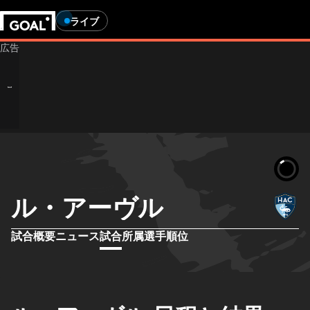
ライブ
ル・アーヴル
試合概要
ニュース
試合
所属選手
順位