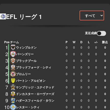
EFL リーグ 1
直近成績
Pos
チーム
P
W
D
L
+/-
勝点
1
ウィンブルドン
0
0
0
0
0
0
2
バーンズリー
0
0
0
0
0
0
3
ブラックプール
0
0
0
0
0
0
4
ブラッドフォード・シティ
0
0
0
0
0
0
5
ブロムリー
0
0
0
0
0
0
6
バートン・アルビオン
0
0
0
0
0
0
7
ケンブリッジ・ユナイテッド
0
0
0
0
0
0
8
ドンカスター・ローヴァーズ
0
0
0
0
0
0
9
ハダースフィールド・タウン
0
0
0
0
0
0
10
レスター・シティ
0
0
0
0
0
0