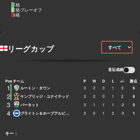
昇格
昇格プレーオフ
降格
リーグカップ
直近成績
Pos
チーム
P
W
D
L
+/-
勝点
1
ルートン・タウン
3
2
0
1
3
6
2
ケンブリッジ・ユナイテッド
3
2
0
1
2
6
3
バーネット
3
1
1
1
-2
5
4
ブライトン＆ホーブアルビオンアカデミー
3
0
1
2
-3
1
キー：