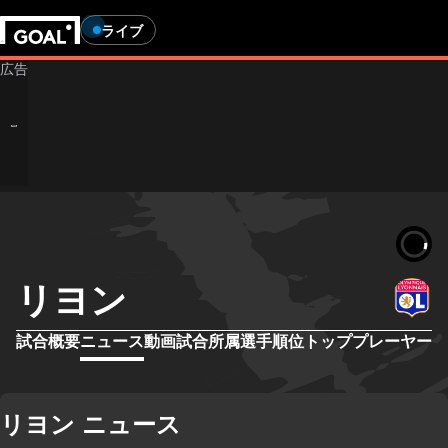
ライブ
リヨン
試合概要
ニュース
動画
試合
所属選手
順位
トッププレーヤー
リヨン ニュース