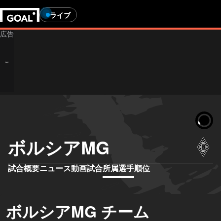
ライブ
ボルシアMG
試合概要
ニュース
動画
試合
所属選手
順位
ボルシアMG チーム