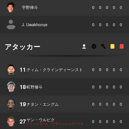
宇野禅斗
0
0
0
0
0
J. Uwakhonye
0
0
0
0
0
アタッカー
11
ティム・クラインディーンスト
0
0
0
0
0
18
町野修斗
0
0
0
0
0
19
ナタン・エングム
0
0
0
0
0
ヤン・ウルビク
27
0
0
0
0
0
アイントラハト・ブラウンシュヴァイク へレンタル