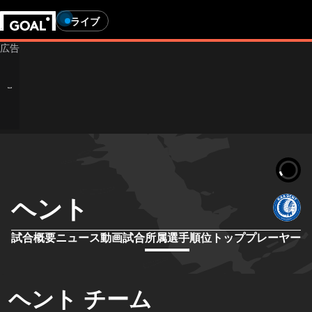
ライブ
ヘント
試合概要
ニュース
動画
試合
所属選手
順位
トッププレーヤー
ヘント チーム