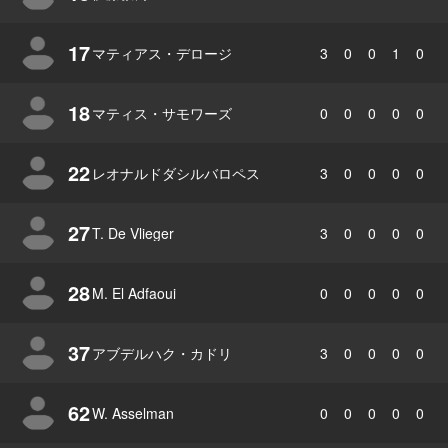
17
マティアス・デロージ
3
0
0
1
0
18
マティス・サモワーズ
0
0
0
0
0
22
レオナルドダシルバロペス
3
0
0
0
0
27
T. De Vlieger
3
0
0
0
0
28
M. El Adfaoui
0
0
0
0
0
37
アブデルハク・カドリ
3
0
0
0
0
62
W. Asselman
0
0
0
0
0