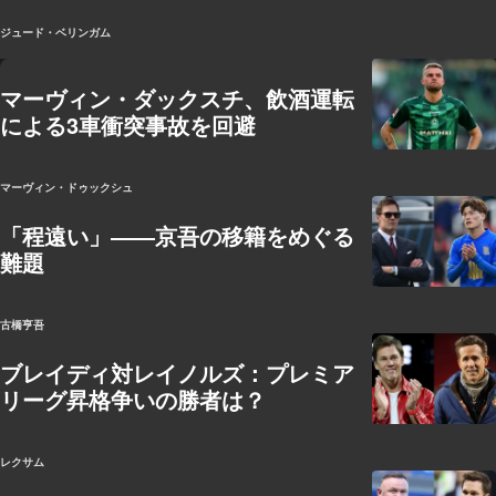
ジュード・ベリンガム
マーヴィン・ダックスチ、飲酒運転
による3車衝突事故を回避
マーヴィン・ドゥックシュ
「程遠い」――京吾の移籍をめぐる
難題
古橋亨吾
ブレイディ対レイノルズ：プレミア
リーグ昇格争いの勝者は？
レクサム