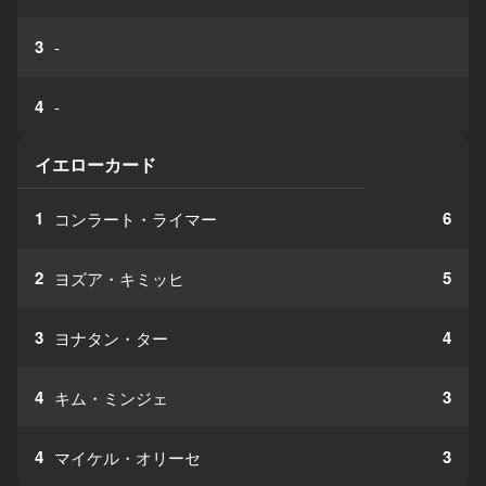
3
-
4
-
イエローカード
1
6
コンラート・ライマー
2
5
ヨズア・キミッヒ
3
4
ヨナタン・ター
4
3
キム・ミンジェ
4
3
マイケル・オリーセ