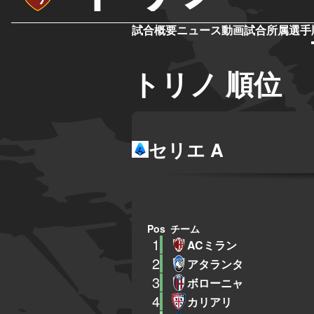
試合概要
ニュース
動画
試合
所属選手
トリノ 順位
セリエ A
Pos
チーム
1
ACミラン
2
アタランタ
3
ボローニャ
4
カリアリ