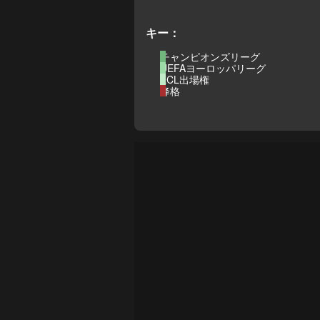
キー：
チャンピオンズリーグ
UEFAヨーロッパリーグ
ECL出場権
降格