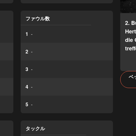
ファウル数
2. 
Her
1
-
die 
tref
2
-
3
-
ベ
4
-
5
-
タックル