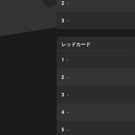
2
-
3
-
レッドカード
1
-
2
-
3
-
4
-
5
-