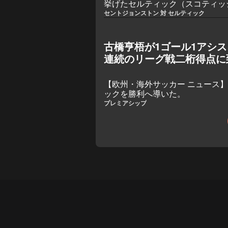
挙げたセルティック（スコティッ
0でセント・ジョンストン戦に勝
セントジョンストン 対 セルティック
古橋亨梧が1ゴール1アシ
連続のリーグ戦二桁得点に
【欧州・海外サッカー ニュース
ックを勝利へ導いた。
プレミアシップ