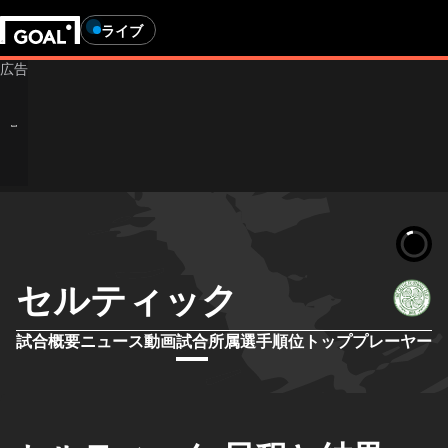
ライブ
セルティック
試合概要
ニュース
動画
試合
所属選手
順位
トッププレーヤー