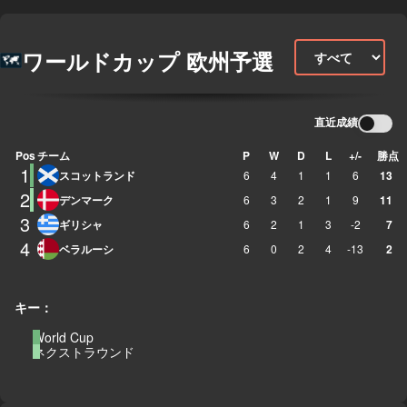
ワールドカップ 欧州予選
直近成績
Pos
チーム
P
W
D
L
+/-
勝点
1
スコットランド
6
4
1
1
6
13
2
デンマーク
6
3
2
1
9
11
3
ギリシャ
6
2
1
3
-2
7
4
ベラルーシ
6
0
2
4
-13
2
キー：
World Cup
ネクストラウンド