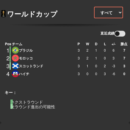
ワールドカップ
直近成績
Pos
チーム
P
W
D
L
+/-
勝点
1
ブラジル
3
2
1
0
6
7
2
モロッコ
3
2
1
0
3
7
3
スコットランド
3
1
0
2
-3
3
4
ハイチ
3
0
0
3
-6
0
キー：
ネクストラウンド
次ラウンド進出の可能性