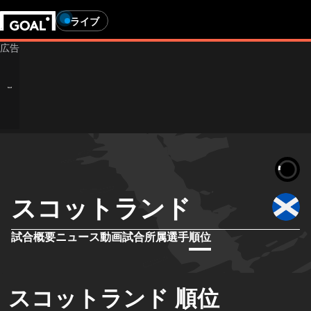
ライブ
スコットランド
試合概要
ニュース
動画
試合
所属選手
順位
スコットランド 順位