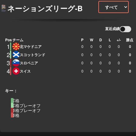
ネーションズリーグ-B
直近成績
Pos
チーム
P
W
D
L
+/-
勝点
1
北マケドニア
0
0
0
0
0
0
2
スコットランド
0
0
0
0
0
0
3
スロベニア
0
0
0
0
0
0
4
スイス
0
0
0
0
0
0
キー：
昇格
昇格プレーオフ
降格プレーオフ
降格