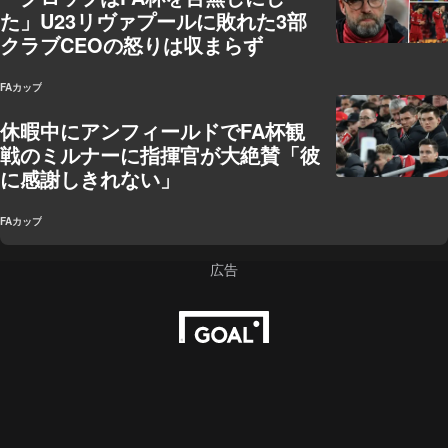
た」U23リヴァプールに敗れた3部
クラブCEOの怒りは収まらず
FAカップ
休暇中にアンフィールドでFA杯観
戦のミルナーに指揮官が大絶賛「彼
に感謝しきれない」
FAカップ