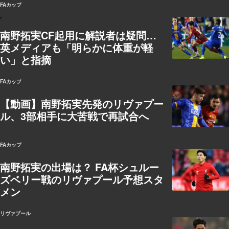
FAカップ
南野拓実CF起用に解説者は疑問…
英メディアも「明らかに体重が軽
い」と指摘
FAカップ
【動画】南野拓実先発のリヴァプー
ル、3部相手に大苦戦で再試合へ
FAカップ
南野拓実の出場は？ FA杯シュルー
ズベリー戦のリヴァプール予想スタ
メン
リヴァプール