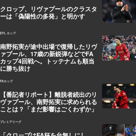
クロップ、リヴァプールのクラスタ
ーは「偽陽性の多発」と明かす
EFL カップ
南野拓実が途中出場で復帰したリヴ
ァプール、17歳の新鋭弾などでFA
カップ4回戦へ。トッテナムも順当
に勝ち抜け
FAカップ
【番記者リポート】離脱者続出のリ
ヴァプール、南野拓実に求められる
ことは？「まだ影響はごくわずか」
プレミアリーグ
「クロップはFA杯を台無しにし